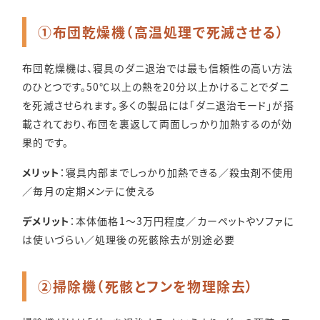
①布団乾燥機（高温処理で死滅させる）
布団乾燥機は、寝具のダニ退治では最も信頼性の高い方法
のひとつです。50℃以上の熱を20分以上かけることでダニ
を死滅させられます。多くの製品には「ダニ退治モード」が搭
載されており、布団を裏返して両面しっかり加熱するのが効
果的です。
メリット
：寝具内部までしっかり加熱できる／殺虫剤不使用
／毎月の定期メンテに使える
デメリット
：本体価格1〜3万円程度／カーペットやソファに
は使いづらい／処理後の死骸除去が別途必要
②掃除機（死骸とフンを物理除去）