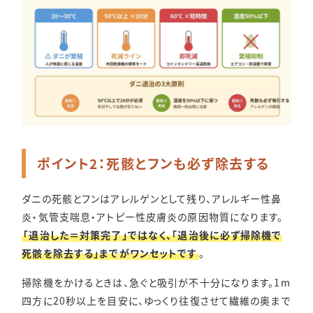
ポイント2：死骸とフンも必ず除去する
ダニの死骸とフンはアレルゲンとして残り、アレルギー性鼻
炎・気管支喘息・アトピー性皮膚炎の原因物質になります。
「退治した＝対策完了」ではなく、「退治後に必ず掃除機で
死骸を除去する」までがワンセットです
。
掃除機をかけるときは、急ぐと吸引が不十分になります。1m
四方に20秒以上を目安に、ゆっくり往復させて繊維の奥まで