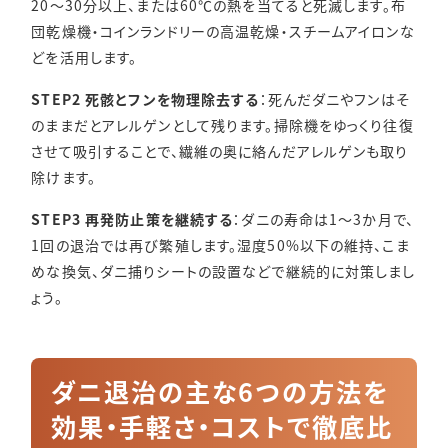
20〜30分以上、または60℃の熱を当てると死滅します。布
団乾燥機・コインランドリーの高温乾燥・スチームアイロンな
どを活用します。
STEP2 死骸とフンを物理除去する
：死んだダニやフンはそ
のままだとアレルゲンとして残ります。掃除機をゆっくり往復
させて吸引することで、繊維の奥に絡んだアレルゲンも取り
除けます。
STEP3 再発防止策を継続する
：ダニの寿命は1〜3か月で、
1回の退治では再び繁殖します。湿度50%以下の維持、こま
めな換気、ダニ捕りシートの設置などで継続的に対策しまし
ょう。
ダニ退治の主な6つの方法を
効果・手軽さ・コストで徹底比