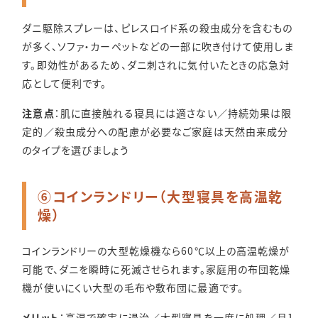
ダニ駆除スプレーは、ピレスロイド系の殺虫成分を含むもの
が多く、ソファ・カーペットなどの一部に吹き付けて使用しま
す。即効性があるため、ダニ刺されに気付いたときの応急対
応として便利です。
注意点
：肌に直接触れる寝具には適さない／持続効果は限
定的／殺虫成分への配慮が必要なご家庭は天然由来成分
のタイプを選びましょう
⑥コインランドリー（大型寝具を高温乾
燥）
コインランドリーの大型乾燥機なら60℃以上の高温乾燥が
可能で、ダニを瞬時に死滅させられます。家庭用の布団乾燥
機が使いにくい大型の毛布や敷布団に最適です。
メリット
：高温で確実に退治／大型寝具を一度に処理／月1