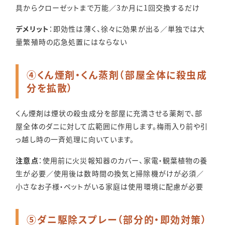
具からクローゼットまで万能／3か月に1回交換するだけ
デメリット
：即効性は薄く、徐々に効果が出る／単独では大
量繁殖時の応急処置にはならない
④くん煙剤・くん蒸剤（部屋全体に殺虫成
分を拡散）
くん煙剤は煙状の殺虫成分を部屋に充満させる薬剤で、部
屋全体のダニに対して広範囲に作用します。梅雨入り前や引
っ越し時の一斉処理に向いています。
注意点
：使用前に火災報知器のカバー、家電・観葉植物の養
生が必要／使用後は数時間の換気と掃除機がけが必須／
小さなお子様・ペットがいる家庭は使用環境に配慮が必要
⑤ダニ駆除スプレー（部分的・即効対策）