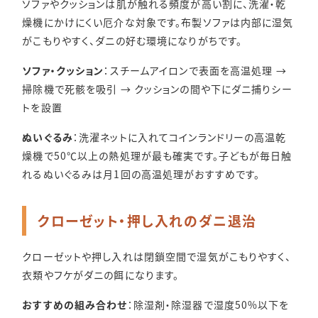
ソファやクッションは肌が触れる頻度が高い割に、洗濯・乾
燥機にかけにくい厄介な対象です。布製ソファは内部に湿気
がこもりやすく、ダニの好む環境になりがちです。
ソファ・クッション
：スチームアイロンで表面を高温処理 →
掃除機で死骸を吸引 → クッションの間や下にダニ捕りシー
トを設置
ぬいぐるみ
：洗濯ネットに入れてコインランドリーの高温乾
燥機で50℃以上の熱処理が最も確実です。子どもが毎日触
れるぬいぐるみは月1回の高温処理がおすすめです。
クローゼット・押し入れのダニ退治
クローゼットや押し入れは閉鎖空間で湿気がこもりやすく、
衣類やフケがダニの餌になります。
おすすめの組み合わせ
：除湿剤・除湿器で湿度50%以下を