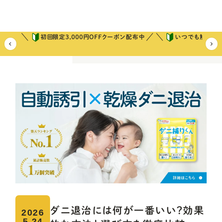
初回限定3,000円OFFクーポン配布中
いつでも解約可
ホーム
ダニ捕りコラム
今日からできるダニ対策
ダニ退治には
ダニ退治には何が一番いい？効果
2026
5.24