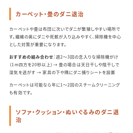
カーペット・畳のダニ退治
カーペットや畳は布団に次いでダニが繁殖しやすい場所で
す。繊維の奥にダニや死骸が入り込みやすく、掃除機を中心
とした対策が重要になります。
おすすめの組み合わせ
：週2〜3回の念入りな掃除機がけ
（1m四方を20秒以上）→ 畳の場合は天日干しや陰干しで
湿気を逃がす → 家具の下や隅にダニ捕りシートを設置
カーペットは可能なら年に1〜2回のスチームクリーニング
も有効です。
ソファ・クッション・ぬいぐるみのダニ退
治