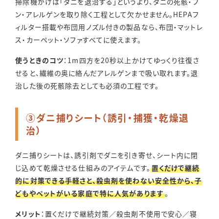
掃除機がけは「ダニを退治する」というより、ダニの死骸・フ
ン・アレルゲンを取り除く工程として欠かせません。HEPAフ
ィルター搭載や布団用ノズル付きの製品なら、布団・マットレ
ス・カーペット・ソファすべてに使えます。
使うときのコツ
：1m四方を20秒以上かけてゆっくり往復さ
せると、繊維の奥に絡んだアレルゲンまで吸い取れます。退
治した後の死骸除去としても必須の工程です。
③ダニ捕りシート（誘引・捕獲・乾燥退
治）
ダニ捕りシートは、誘引剤でダニを引き寄せ、シート内に閉
じ込めて乾燥させる仕組みのアイテムです。
置くだけで継続
的に対策できる手軽さと、殺虫剤を使わない安全性から、子
どもやペットがいる家庭で特に人気があります
。
メリット
：置くだけで継続対策／殺虫剤不使用で安心／寝