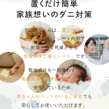
置くだけ簡単
家族想いのダニ対策
ダニ捕りくんは、
置くだけで
ダニを誘引
し、
シート内部で
乾燥させて死滅させる
「乾燥式ダニ捕りシート」
です。
殺虫成分を一切使わず、
食品添加物由来の誘引剤のみ
を
使用しているため、
赤ちゃんやペットがいるご家庭
でも
安心してお使いいただけます。