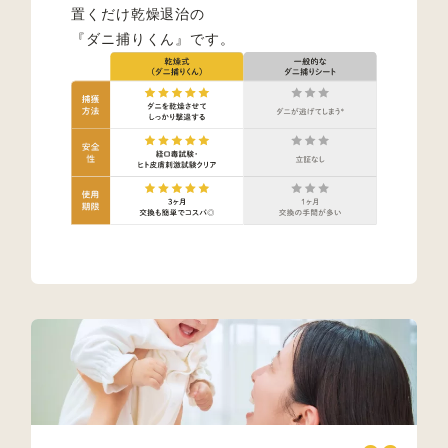
置くだけ乾燥退治の
『ダニ捕りくん』です。