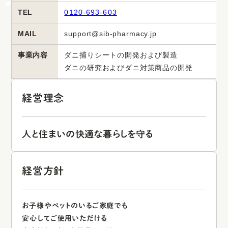
TEL
0120-693-603
国内のダニ研究を行っている第三者機関で
MAIL
support@sib-pharmacy.jp
増殖抑制試験・這い出し試験を行っており
事業内容
ダニ捕りシートの開発および製造
ダニ対策効果が確認できております。
ダニの研究およびダニ対策商品の開発
設置後、数日〜1週間程度で
経営理念
ダニが誘引され始めます。
効果は約3ヶ月間持続します。
人と住まいの快適な暮らしを守る
経営方針
お子様やペットのいるご家庭でも
安心してご使用いただける