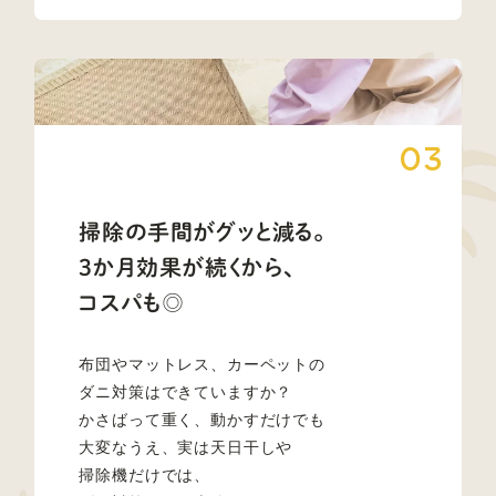
万が一口に入った場合の
健康への影響を調べる試験です。
食塩と同程度の低い毒性であることが確認され、
皮膚に触れた際に、かぶれや刺激が
安全性の高い誘引剤であることが示されています。
起こらないかを調べる試験です。
「ダニ捕りくん」に触れても
皮膚への刺激は認められず、
掃除の手間がグッと減る。
安全性が確認されています。
3か月効果が続くから、
コスパも◎
布団やマットレス、カーペットの
ダニ対策はできていますか？
かさばって重く、動かすだけでも
大変なうえ、
実は天日干しや
掃除機だけでは、