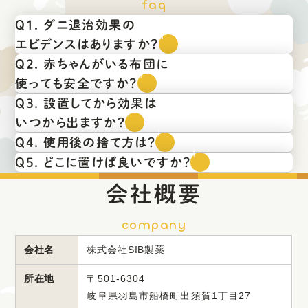
faq
Q1. ダニ退治効果の
エビデンスはありますか？
Q2. 赤ちゃんがいる布団に
使っても安全ですか？
はい、安全です。殺虫成分は
Q3. 設置してから効果は
一切使用せず、
食品添加物由来の
いつから出ますか？
誘引剤のみを使用しています。
Q4. 使用後の捨て方は？
万が一お子様が触れてしまっても
燃えるゴミとして廃棄できます。
Q5. どこに置けば良いですか？
問題ありません。
誘引マットの入ったケースごと
布団の下、ソファの隙間、
会社概要
廃棄いただけるため、
カーペットの下、
クローゼットなど、
飛散の心配はありません。
ダニが発生しやすい場所に
company
置いてください。
1枚で約1～2畳が有効範囲です。
会社名
株式会社SIB製薬
所在地
〒501-6304
岐阜県羽島市船橋町出須賀1丁目27