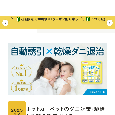
初回限定3,000円OFFクーポン配布中
いつでも解約可
ホーム
ダニ捕りコラム
今日からできるダニ対策
ホットカーペッ
ホットカーペットのダニ対策：駆除
2025
4.4