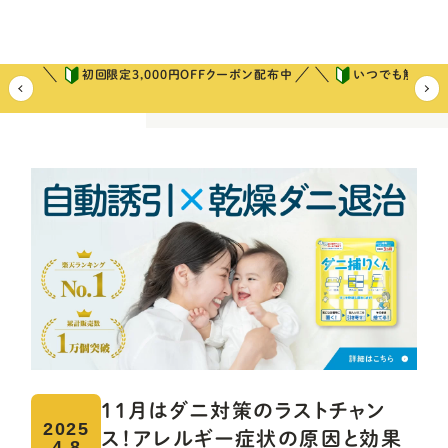
初回限定3,000円OFFクーポン配布中
いつでも解約可
ホーム
ダニ捕りコラム
今日からできるダニ対策
11月はダニ対
11月はダニ対策のラストチャン
2025
ス！アレルギー症状の原因と効果
4.8