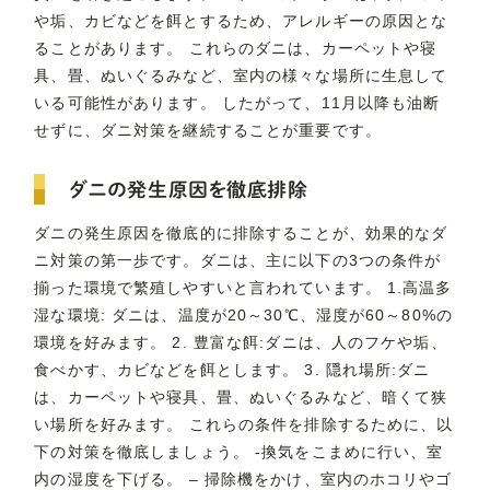
や垢、カビなどを餌とするため、アレルギーの原因とな
ることがあります。 これらのダニは、カーペットや寝
具、畳、ぬいぐるみなど、室内の様々な場所に生息して
いる可能性があります。 したがって、11月以降も油断
せずに、ダニ対策を継続することが重要です。
ダニの発生原因を徹底排除
ダニの発生原因を徹底的に排除することが、効果的なダ
ニ対策の第一歩です。ダニは、主に以下の3つの条件が
揃った環境で繁殖しやすいと言われています。 1.高温多
湿な環境: ダニは、温度が20～30℃、湿度が60～80%の
環境を好みます。 2. 豊富な餌:ダニは、人のフケや垢、
食べかす、カビなどを餌とします。 3. 隠れ場所:ダニ
は、カーペットや寝具、畳、ぬいぐるみなど、暗くて狭
い場所を好みます。 これらの条件を排除するために、以
下の対策を徹底しましょう。 -換気をこまめに行い、室
内の湿度を下げる。 – 掃除機をかけ、室内のホコリやゴ