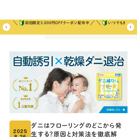
初回限定3,000円OFFクーポン配布中
いつでも解約可
ホーム
ダニ捕りコラム
今日からできるダニ対策
ダニはフローリ
ダニはフローリングのどこから発
2025
生する？原因と対策法を徹底解
8.26