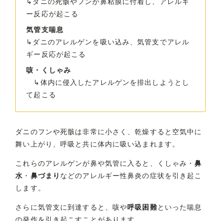
↳ダニの死骸やフンが鼻粘膜に付着し、アレルギ
ー反応が起こる
気管支喘息
↳ダニのアレルゲンを吸い込み、気管支でアレル
ギー反応が起こる
咳・くしゃみ
↳体内に侵入したアレルゲンを排出しようとし
て起こる
ダニのフンや死骸は非常に小さく、乾燥すると空気中に
舞い上がり、呼吸と共に体内に吸い込まれます。
これらのアレルゲンが鼻や気管に入ると、くしゃみ・
鼻
水
・
鼻づまり
などのアレルギー性鼻炎の症状を引き起こ
します。
さらに気管支に到達すると、咳や
呼吸困難
といった喘息
の発作を引き起こすことがあります。