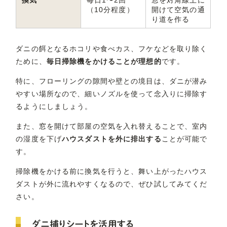
換気
毎日1〜2回
窓を対角線上に
（10分程度）
開けて空気の通
り道を作る
ダニの餌となるホコリや食べカス、フケなどを取り除く
ために、
毎日掃除機をかけることが理想的
です。
特に、フローリングの隙間や壁との境目は、ダニが潜み
やすい場所なので、細いノズルを使って念入りに掃除す
るようにしましょう。
また、窓を開けて部屋の空気を入れ替えることで、室内
の湿度を下げ
ハウスダストを外に排出する
ことが可能で
す。
掃除機をかける前に換気を行うと、舞い上がったハウス
ダストが外に流れやすくなるので、ぜひ試してみてくだ
さい。
ダニ捕りシートを活用する