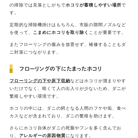
の掃除では見落としがちで
ホコリが蓄積しやすい場所
で
す。
定期的な掃除機掛けはもちろん、市販の隙間ノズルなど
を使って、
こまめにホコリを取り除く
ことが重要です。
またフローリングの傷みを放置せず、補修することもダ
ニ対策につながります。
フローリングの下にたまったホコリ
フローリングの下や床下収納
などはホコリが溜まりやす
いだけでなく、暗くて人の出入りが少ないため、ダニが
繁殖しやすい環境です。
ホコリの中には、ダニの餌となる人間のフケや垢、食べ
カスなどが含まれており、ダニの繁殖を助けます。
さらにホコリ自体がダニの死骸やフンを多く含んでお
り、
アレルギーの原因物質
になります。