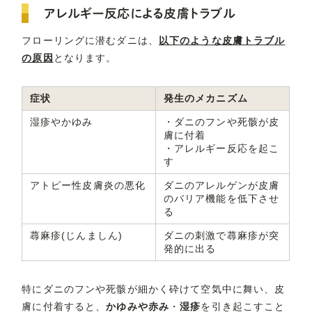
アレルギー反応による皮膚トラブル
フローリングに潜むダニは、
以下のような皮膚トラブル
の原因
となります。
症状
発生のメカニズム
湿疹やかゆみ
・ダニのフンや死骸が皮
膚に付着
・アレルギー反応を起こ
す
アトピー性皮膚炎の悪化
ダニのアレルゲンが皮膚
のバリア機能を低下させ
る
蕁麻疹(じんましん)
ダニの刺激で蕁麻疹が突
発的に出る
特にダニのフンや死骸が細かく砕けて空気中に舞い、皮
膚に付着すると、
かゆみや赤み
・
湿疹
を引き起こすこと