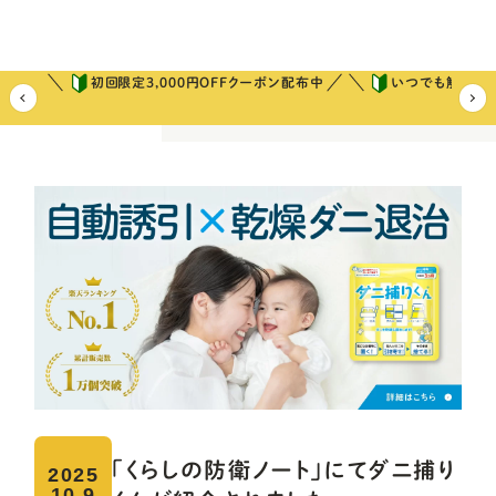
初回限定3,000円OFFクーポン配布中
いつでも解約可
ホーム
ダニ捕りコラム
ニュース
「くらしの防衛ノート」にてダニ
「くらしの防衛ノート」にてダニ捕り
2025
10.9